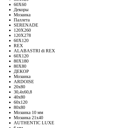
60X60
Декоры
Мозаика
Паллета
SERENADE
120X260
120Х278
60X120
REX
ALABASTRI di REX
60X120
80X180
80X80
ДЕКОР
Мозаика
ARDOISE
20х80
30,4х60,8
40х80
60х120
80х80
Мозаика 10 мм
Мозаика 21х40
AUTHENTIC LUXE
6 мм