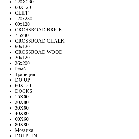
120X280
60X120
CLIFF
120x280
60x120
CROSSROAD BRICK
7.5х30
CROSSROAD CHALK
60х120
CROSSROAD WOOD
20х120
26х200
Ромб
Трапеция
DO UP
60X120
DOCKS
15X60
20X80
30X60
40X80
60X60
80X80
Мозаика
DOLPHIN