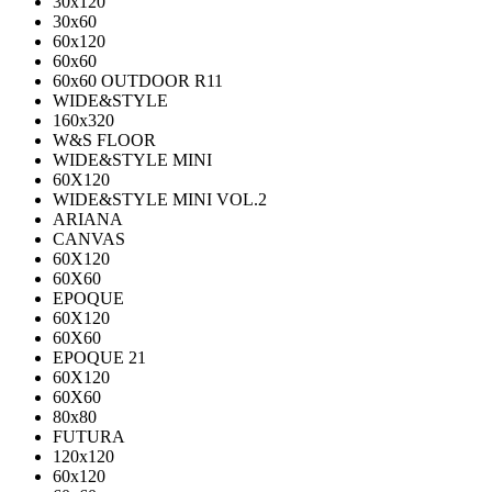
30х120
30х60
60х120
60х60
60х60 OUTDOOR R11
WIDE&STYLE
160x320
W&S FLOOR
WIDE&STYLE MINI
60X120
WIDE&STYLE MINI VOL.2
ARIANA
CANVAS
60Х120
60Х60
EPOQUE
60X120
60X60
EPOQUE 21
60X120
60X60
80х80
FUTURA
120х120
60х120