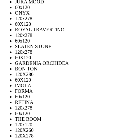
JURA MOOD
60х120
ONYX
120х278
60X120
ROYAL TRAVERTINO
120х278
60х120
SLATEN STONE
120х278
60X120
GARDENIA ORCHIDEA
BON TON
120X280
60X120
IMOLA
FORMA
60x120
RETINA
120x278
60x120
THE ROOM
120x120
120X260
120X278