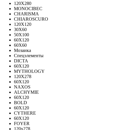
120Х280
MONOCIBEC
CHARISMA
CHIAROSCURO
120X120
30X60
50X100
60X120
60X60
Мозаика
Спецэлементы
DICTA
60X120
MYTHOLOGY
120X278
60X120
NAXOS
ALCHYMIE
60Х120
BOLD
60X120
CYTHERE
60X120
FOYER
120х278