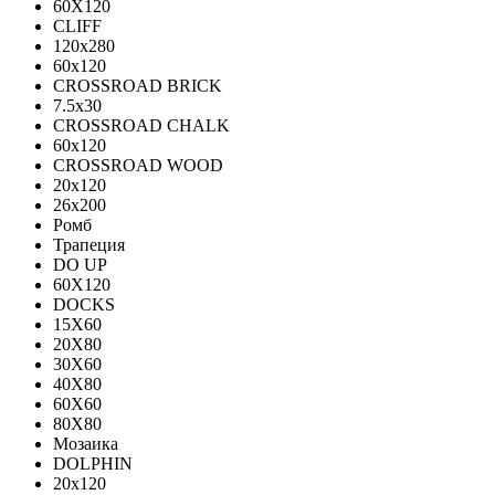
60X120
CLIFF
120x280
60x120
CROSSROAD BRICK
7.5х30
CROSSROAD CHALK
60х120
CROSSROAD WOOD
20х120
26х200
Ромб
Трапеция
DO UP
60X120
DOCKS
15X60
20X80
30X60
40X80
60X60
80X80
Мозаика
DOLPHIN
20x120