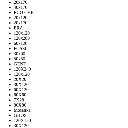
20x170
40x170
ECO CHIC
20х120
20х170
ERA
120x120
120x280
60x120
FOSSIL
30x60
50x50
GENT
120X240
120х120
20X20
30X120
60X120
60X60
7X28
80X80
Мозаика
GHOST
120X120
30X120