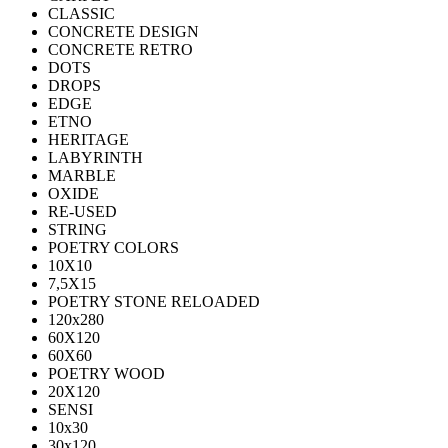
CLASSIC
CONCRETE DESIGN
CONCRETE RETRO
DOTS
DROPS
EDGE
ETNO
HERITAGE
LABYRINTH
MARBLE
OXIDE
RE-USED
STRING
POETRY COLORS
10Х10
7,5Х15
POETRY STONE RELOADED
120x280
60Х120
60Х60
POETRY WOOD
20Х120
SENSI
10x30
30x120