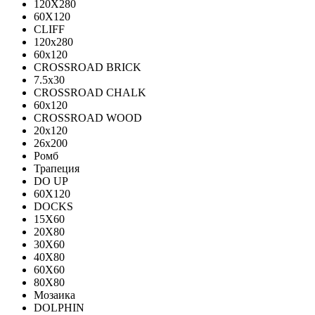
120X280
60X120
CLIFF
120x280
60x120
CROSSROAD BRICK
7.5х30
CROSSROAD CHALK
60х120
CROSSROAD WOOD
20х120
26х200
Ромб
Трапеция
DO UP
60X120
DOCKS
15X60
20X80
30X60
40X80
60X60
80X80
Мозаика
DOLPHIN