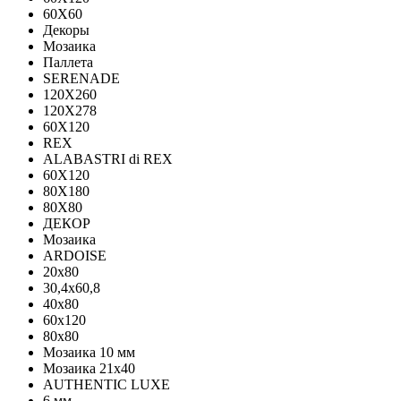
60X60
Декоры
Мозаика
Паллета
SERENADE
120X260
120Х278
60X120
REX
ALABASTRI di REX
60X120
80X180
80X80
ДЕКОР
Мозаика
ARDOISE
20х80
30,4х60,8
40х80
60х120
80х80
Мозаика 10 мм
Мозаика 21х40
AUTHENTIC LUXE
6 мм