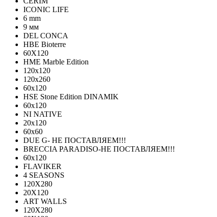
CERIM
ICONIC LIFE
6 mm
9 мм
DEL CONCA
HBE Bioterre
60Х120
HME Marble Edition
120x120
120x260
60x120
HSE Stone Edition DINAMIK
60x120
NI NATIVE
20х120
60х60
DUE G- НЕ ПОСТАВЛЯЕМ!!!
BRECCIA PARADISO-НЕ ПОСТАВЛЯЕМ!!!
60х120
FLAVIKER
4 SEASONS
120Х280
20X120
ART WALLS
120Х280