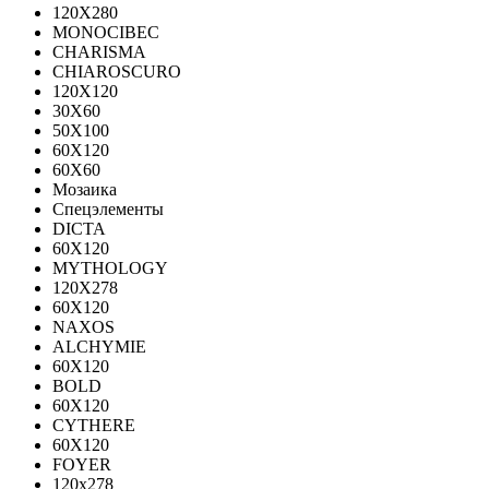
120Х280
MONOCIBEC
CHARISMA
CHIAROSCURO
120X120
30X60
50X100
60X120
60X60
Мозаика
Спецэлементы
DICTA
60X120
MYTHOLOGY
120X278
60X120
NAXOS
ALCHYMIE
60Х120
BOLD
60X120
CYTHERE
60X120
FOYER
120х278