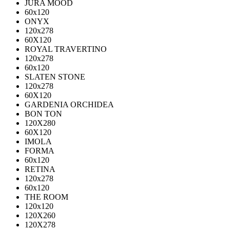
JURA MOOD
60х120
ONYX
120х278
60X120
ROYAL TRAVERTINO
120х278
60х120
SLATEN STONE
120х278
60X120
GARDENIA ORCHIDEA
BON TON
120X280
60X120
IMOLA
FORMA
60x120
RETINA
120x278
60x120
THE ROOM
120x120
120X260
120X278