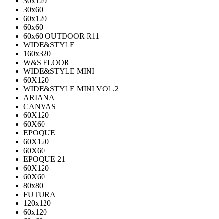
30х120
30х60
60х120
60х60
60х60 OUTDOOR R11
WIDE&STYLE
160x320
W&S FLOOR
WIDE&STYLE MINI
60X120
WIDE&STYLE MINI VOL.2
ARIANA
CANVAS
60Х120
60Х60
EPOQUE
60X120
60X60
EPOQUE 21
60X120
60X60
80х80
FUTURA
120х120
60х120