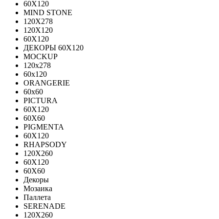
60Х120
MIND STONE
120X278
120Х120
60Х120
ДЕКОРЫ 60Х120
MOCKUP
120х278
60х120
ORANGERIE
60х60
PICTURA
60X120
60X60
PIGMENTA
60X120
RHAPSODY
120X260
60X120
60X60
Декоры
Мозаика
Паллета
SERENADE
120X260