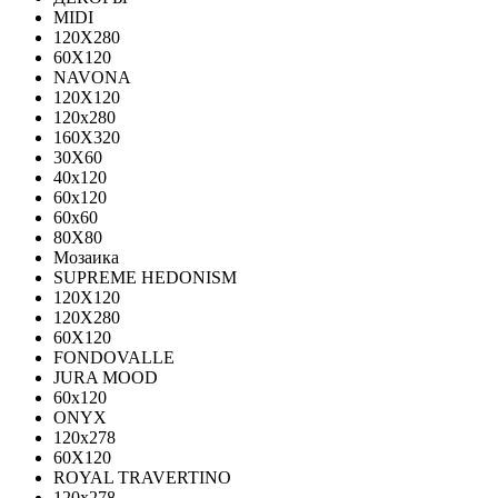
MIDI
120Х280
60Х120
NAVONA
120X120
120x280
160X320
30X60
40x120
60x120
60x60
80X80
Мозаика
SUPREME HEDONISM
120X120
120X280
60X120
FONDOVALLE
JURA MOOD
60х120
ONYX
120х278
60X120
ROYAL TRAVERTINO
120х278