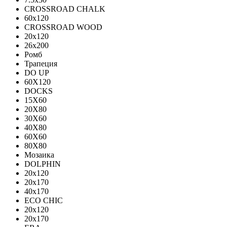
CROSSROAD CHALK
60х120
CROSSROAD WOOD
20х120
26х200
Ромб
Трапеция
DO UP
60X120
DOCKS
15X60
20X80
30X60
40X80
60X60
80X80
Мозаика
DOLPHIN
20x120
20x170
40x170
ECO CHIC
20х120
20х170