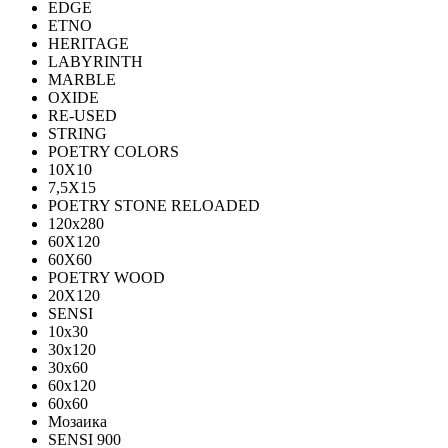
EDGE
ETNO
HERITAGE
LABYRINTH
MARBLE
OXIDE
RE-USED
STRING
POETRY COLORS
10Х10
7,5Х15
POETRY STONE RELOADED
120x280
60Х120
60Х60
POETRY WOOD
20Х120
SENSI
10x30
30x120
30x60
60x120
60x60
Мозаика
SENSI 900