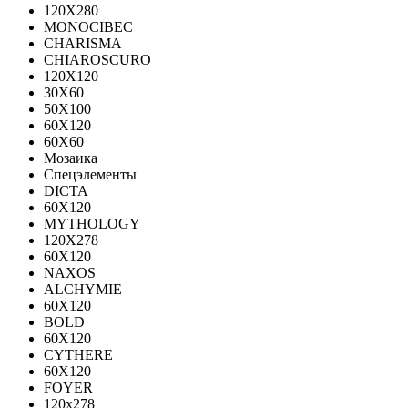
120Х280
MONOCIBEC
CHARISMA
CHIAROSCURO
120X120
30X60
50X100
60X120
60X60
Мозаика
Спецэлементы
DICTA
60X120
MYTHOLOGY
120X278
60X120
NAXOS
ALCHYMIE
60Х120
BOLD
60X120
CYTHERE
60X120
FOYER
120х278