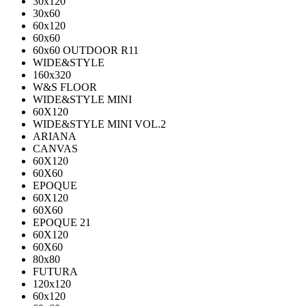
30х120
30х60
60х120
60х60
60х60 OUTDOOR R11
WIDE&STYLE
160x320
W&S FLOOR
WIDE&STYLE MINI
60X120
WIDE&STYLE MINI VOL.2
ARIANA
CANVAS
60Х120
60Х60
EPOQUE
60X120
60X60
EPOQUE 21
60X120
60X60
80х80
FUTURA
120х120
60х120