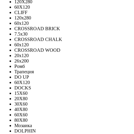
120X280
60X120
CLIFF
120x280
60x120
CROSSROAD BRICK
7.5х30
CROSSROAD CHALK
60х120
CROSSROAD WOOD
20х120
26х200
Ромб
Трапеция
DO UP
60X120
DOCKS
15X60
20X80
30X60
40X80
60X60
80X80
Мозаика
DOLPHIN