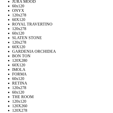
JURA MOOD
60х120
ONYX
120х278
60X120
ROYAL TRAVERTINO
120х278
60х120
SLATEN STONE
120х278
60X120
GARDENIA ORCHIDEA
BON TON
120X280
60X120
IMOLA
FORMA
60x120
RETINA
120x278
60x120
THE ROOM
120x120
120X260
120X278