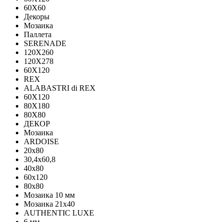
60X60
Декоры
Мозаика
Паллета
SERENADE
120X260
120Х278
60X120
REX
ALABASTRI di REX
60X120
80X180
80X80
ДЕКОР
Мозаика
ARDOISE
20х80
30,4х60,8
40х80
60х120
80х80
Мозаика 10 мм
Мозаика 21х40
AUTHENTIC LUXE
6 мм