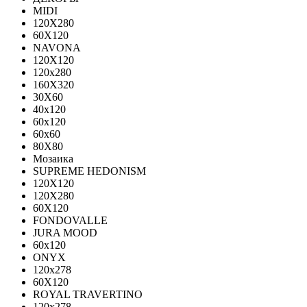
MIDI
120Х280
60Х120
NAVONA
120X120
120x280
160X320
30X60
40x120
60x120
60x60
80X80
Мозаика
SUPREME HEDONISM
120X120
120X280
60X120
FONDOVALLE
JURA MOOD
60х120
ONYX
120х278
60X120
ROYAL TRAVERTINO
120х278