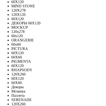
60Х120
MIND STONE
120X278
120Х120
60Х120
ДЕКОРЫ 60Х120
MOCKUP
120х278
60х120
ORANGERIE
60х60
PICTURA
60X120
60X60
PIGMENTA
60X120
RHAPSODY
120X260
60X120
60X60
Декоры
Мозаика
Паллета
SERENADE
120X260