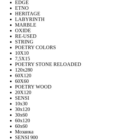
EDGE
ETNO
HERITAGE
LABYRINTH
MARBLE
OXIDE
RE-USED
STRING
POETRY COLORS
10Х10
7,5Х15
POETRY STONE RELOADED
120x280
60Х120
60Х60
POETRY WOOD
20Х120
SENSI
10x30
30x120
30x60
60x120
60x60
Мозаика
SENSI 900