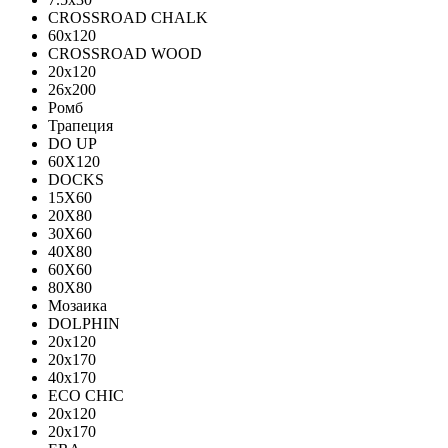
CROSSROAD CHALK
60х120
CROSSROAD WOOD
20х120
26х200
Ромб
Трапеция
DO UP
60X120
DOCKS
15X60
20X80
30X60
40X80
60X60
80X80
Мозаика
DOLPHIN
20x120
20x170
40x170
ECO CHIC
20х120
20х170