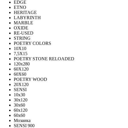
EDGE
ETNO
HERITAGE
LABYRINTH
MARBLE
OXIDE
RE-USED
STRING
POETRY COLORS
10Х10
7,5Х15
POETRY STONE RELOADED
120x280
60Х120
60Х60
POETRY WOOD
20Х120
SENSI
10x30
30x120
30x60
60x120
60x60
Мозаика
SENSI 900