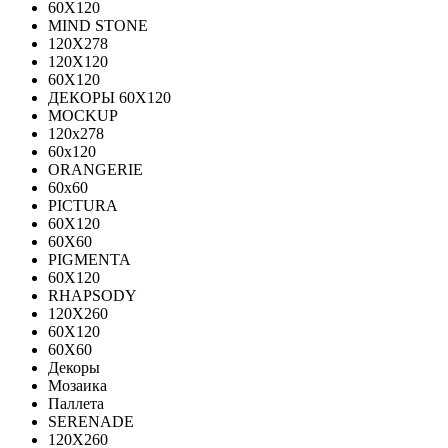
60Х120
MIND STONE
120X278
120Х120
60Х120
ДЕКОРЫ 60Х120
MOCKUP
120х278
60х120
ORANGERIE
60х60
PICTURA
60X120
60X60
PIGMENTA
60X120
RHAPSODY
120X260
60X120
60X60
Декоры
Мозаика
Паллета
SERENADE
120X260