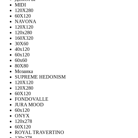
MIDI
120Х280
60Х120
NAVONA
120X120
120x280
160X320
30X60
40x120
60x120
60x60
80X80
Мозаика
SUPREME HEDONISM
120X120
120X280
60X120
FONDOVALLE
JURA MOOD
60х120
ONYX
120х278
60X120
ROYAL TRAVERTINO
120х278