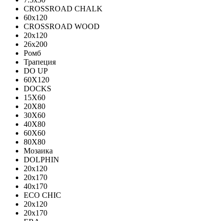
CROSSROAD CHALK
60х120
CROSSROAD WOOD
20х120
26х200
Ромб
Трапеция
DO UP
60X120
DOCKS
15X60
20X80
30X60
40X80
60X60
80X80
Мозаика
DOLPHIN
20x120
20x170
40x170
ECO CHIC
20х120
20х170