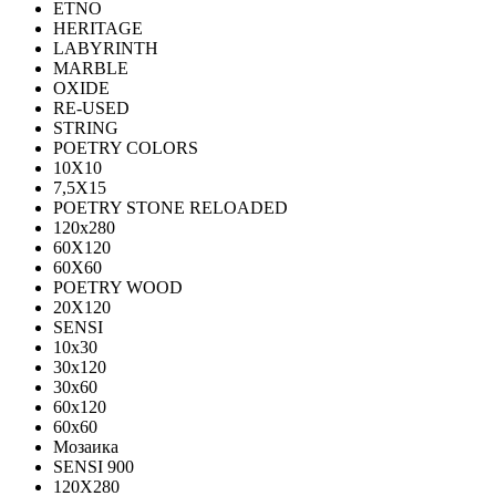
ETNO
HERITAGE
LABYRINTH
MARBLE
OXIDE
RE-USED
STRING
POETRY COLORS
10Х10
7,5Х15
POETRY STONE RELOADED
120x280
60Х120
60Х60
POETRY WOOD
20Х120
SENSI
10x30
30x120
30x60
60x120
60x60
Мозаика
SENSI 900
120Х280