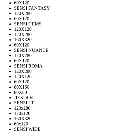
60X120
SENSI FANTASY
120Х280
60Х120
SENSI GEMS
120Х120
120Х280
160X320
60X120
SENSI NUANCE
120X280
60X120
SENSI ROMA
120X280
120Х120
60X120
80X160
80X80
ДЕКОРЫ
SENSI UP
120x280
120х120
160X320
60х120
SENSI WIDE