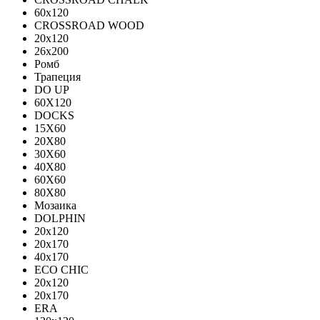
60х120
CROSSROAD WOOD
20х120
26х200
Ромб
Трапеция
DO UP
60X120
DOCKS
15X60
20X80
30X60
40X80
60X60
80X80
Мозаика
DOLPHIN
20x120
20x170
40x170
ECO CHIC
20х120
20х170
ERA