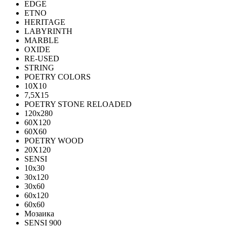
EDGE
ETNO
HERITAGE
LABYRINTH
MARBLE
OXIDE
RE-USED
STRING
POETRY COLORS
10Х10
7,5Х15
POETRY STONE RELOADED
120x280
60Х120
60Х60
POETRY WOOD
20Х120
SENSI
10x30
30x120
30x60
60x120
60x60
Мозаика
SENSI 900