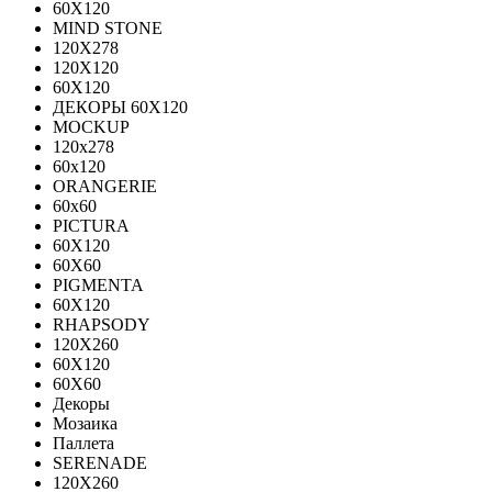
60Х120
MIND STONE
120X278
120Х120
60Х120
ДЕКОРЫ 60Х120
MOCKUP
120х278
60х120
ORANGERIE
60х60
PICTURA
60X120
60X60
PIGMENTA
60X120
RHAPSODY
120X260
60X120
60X60
Декоры
Мозаика
Паллета
SERENADE
120X260