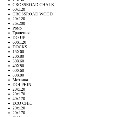
CROSSROAD CHALK
60х120
CROSSROAD WOOD
20х120
26х200
Ромб
Трапеция
DO UP
60X120
DOCKS
15X60
20X80
30X60
40X80
60X60
80X80
Мозаика
DOLPHIN
20x120
20x170
40x170
ECO CHIC
20х120
20х170