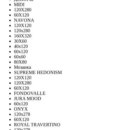
MIDI
120Х280
60Х120
NAVONA
120X120
120x280
160X320
30X60
40x120
60x120
60x60
80X80
Мозаика
SUPREME HEDONISM
120X120
120X280
60X120
FONDOVALLE
JURA MOOD
60х120
ONYX
120х278
60X120
ROYAL TRAVERTINO
120х278