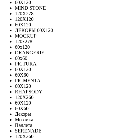
60Х120
MIND STONE
120X278
120Х120
60Х120
ДЕКОРЫ 60Х120
MOCKUP
120х278
60х120
ORANGERIE
60х60
PICTURA
60X120
60X60
PIGMENTA
60X120
RHAPSODY
120X260
60X120
60X60
Декоры
Мозаика
Паллета
SERENADE
120X260