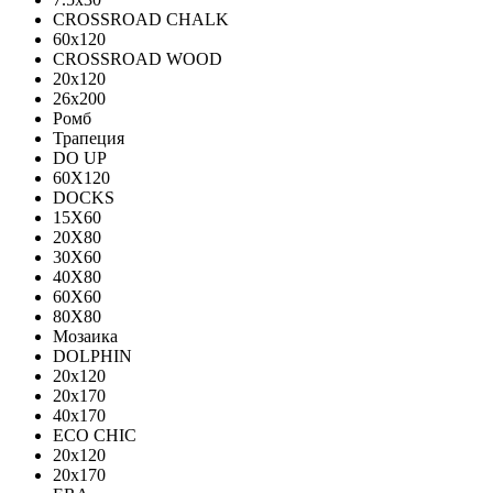
CROSSROAD CHALK
60х120
CROSSROAD WOOD
20х120
26х200
Ромб
Трапеция
DO UP
60X120
DOCKS
15X60
20X80
30X60
40X80
60X60
80X80
Мозаика
DOLPHIN
20x120
20x170
40x170
ECO CHIC
20х120
20х170