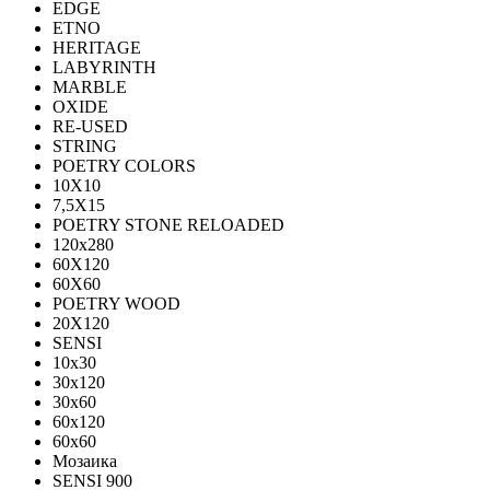
EDGE
ETNO
HERITAGE
LABYRINTH
MARBLE
OXIDE
RE-USED
STRING
POETRY COLORS
10Х10
7,5Х15
POETRY STONE RELOADED
120x280
60Х120
60Х60
POETRY WOOD
20Х120
SENSI
10x30
30x120
30x60
60x120
60x60
Мозаика
SENSI 900