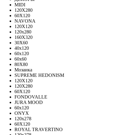
MIDI
120Х280
60Х120
NAVONA
120X120
120x280
160X320
30X60
40x120
60x120
60x60
80X80
Мозаика
SUPREME HEDONISM
120X120
120X280
60X120
FONDOVALLE
JURA MOOD
60х120
ONYX
120х278
60X120
ROYAL TRAVERTINO
120х278