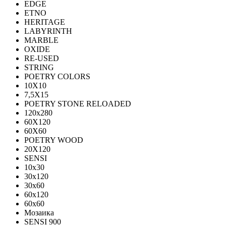
EDGE
ETNO
HERITAGE
LABYRINTH
MARBLE
OXIDE
RE-USED
STRING
POETRY COLORS
10Х10
7,5Х15
POETRY STONE RELOADED
120x280
60Х120
60Х60
POETRY WOOD
20Х120
SENSI
10x30
30x120
30x60
60x120
60x60
Мозаика
SENSI 900