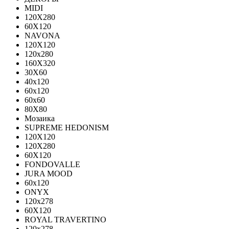
MIDI
120Х280
60Х120
NAVONA
120X120
120x280
160X320
30X60
40x120
60x120
60x60
80X80
Мозаика
SUPREME HEDONISM
120X120
120X280
60X120
FONDOVALLE
JURA MOOD
60х120
ONYX
120х278
60X120
ROYAL TRAVERTINO
120х278