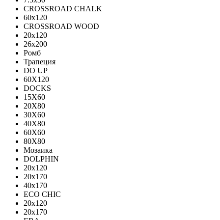
CROSSROAD CHALK
60х120
CROSSROAD WOOD
20х120
26х200
Ромб
Трапеция
DO UP
60X120
DOCKS
15X60
20X80
30X60
40X80
60X60
80X80
Мозаика
DOLPHIN
20x120
20x170
40x170
ECO CHIC
20х120
20х170