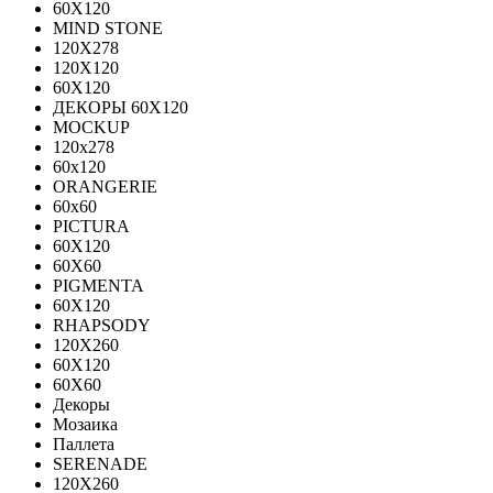
60Х120
MIND STONE
120X278
120Х120
60Х120
ДЕКОРЫ 60Х120
MOCKUP
120х278
60х120
ORANGERIE
60х60
PICTURA
60X120
60X60
PIGMENTA
60X120
RHAPSODY
120X260
60X120
60X60
Декоры
Мозаика
Паллета
SERENADE
120X260