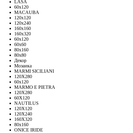
LASA
60x120
MACAUBA
120x120
120x240
160x160
160x320
60x120
60x60
80x160
80x80
Декор
Мозаика
MARMI SICILIANI
120Х280
60x120
MARMO E PIETRA
120X280
60X120
NAUTILUS
120X120
120X240
160X320
80х160
ONICE IRIDE