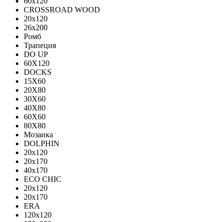
60х120
CROSSROAD WOOD
20х120
26х200
Ромб
Трапеция
DO UP
60X120
DOCKS
15X60
20X80
30X60
40X80
60X60
80X80
Мозаика
DOLPHIN
20x120
20x170
40x170
ECO CHIC
20х120
20х170
ERA
120x120