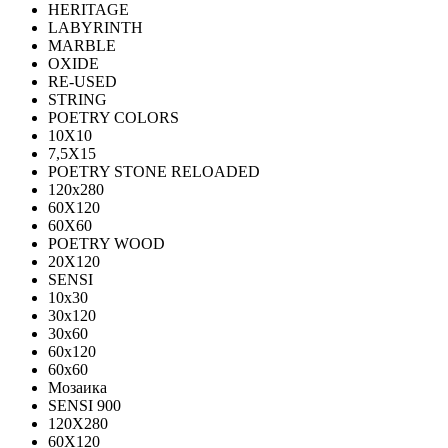
HERITAGE
LABYRINTH
MARBLE
OXIDE
RE-USED
STRING
POETRY COLORS
10Х10
7,5Х15
POETRY STONE RELOADED
120x280
60Х120
60Х60
POETRY WOOD
20Х120
SENSI
10x30
30x120
30x60
60x120
60x60
Мозаика
SENSI 900
120Х280
60X120