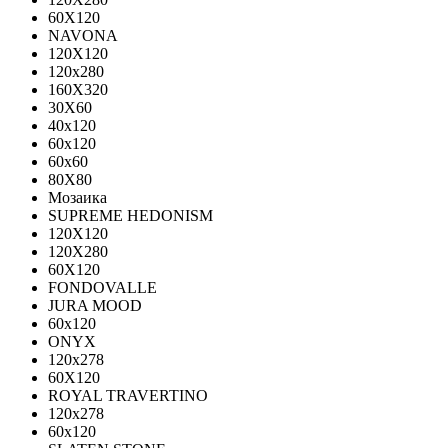
60Х120
NAVONA
120X120
120x280
160X320
30X60
40x120
60x120
60x60
80X80
Мозаика
SUPREME HEDONISM
120X120
120X280
60X120
FONDOVALLE
JURA MOOD
60х120
ONYX
120х278
60X120
ROYAL TRAVERTINO
120х278
60х120