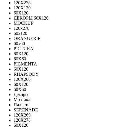
120X278
120Х120
60Х120
ДЕКОРЫ 60Х120
MOCKUP
120х278
60х120
ORANGERIE
60х60
PICTURA
60X120
60X60
PIGMENTA
60X120
RHAPSODY
120X260
60X120
60X60
Декоры
Мозаика
Паллета
SERENADE
120X260
120Х278
60X120