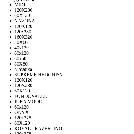
MIDI
120Х280
60Х120
NAVONA
120X120
120x280
160X320
30X60
40x120
60x120
60x60
80X80
Мозаика
SUPREME HEDONISM
120X120
120X280
60X120
FONDOVALLE
JURA MOOD
60х120
ONYX
120х278
60X120
ROYAL TRAVERTINO
120х278