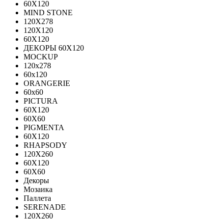
60Х120
MIND STONE
120X278
120Х120
60Х120
ДЕКОРЫ 60Х120
MOCKUP
120х278
60х120
ORANGERIE
60х60
PICTURA
60X120
60X60
PIGMENTA
60X120
RHAPSODY
120X260
60X120
60X60
Декоры
Мозаика
Паллета
SERENADE
120X260