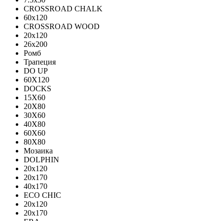
CROSSROAD CHALK
60х120
CROSSROAD WOOD
20х120
26х200
Ромб
Трапеция
DO UP
60X120
DOCKS
15X60
20X80
30X60
40X80
60X60
80X80
Мозаика
DOLPHIN
20x120
20x170
40x170
ECO CHIC
20х120
20х170