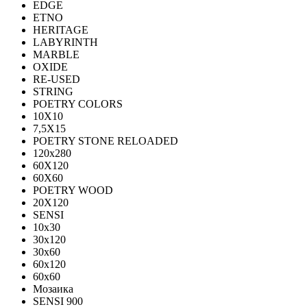
EDGE
ETNO
HERITAGE
LABYRINTH
MARBLE
OXIDE
RE-USED
STRING
POETRY COLORS
10Х10
7,5Х15
POETRY STONE RELOADED
120x280
60Х120
60Х60
POETRY WOOD
20Х120
SENSI
10x30
30x120
30x60
60x120
60x60
Мозаика
SENSI 900