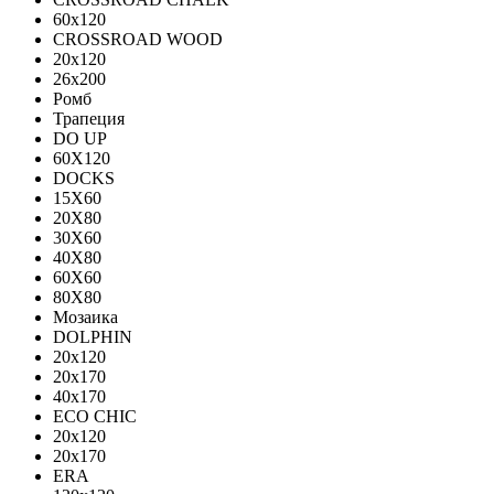
60х120
CROSSROAD WOOD
20х120
26х200
Ромб
Трапеция
DO UP
60X120
DOCKS
15X60
20X80
30X60
40X80
60X60
80X80
Мозаика
DOLPHIN
20x120
20x170
40x170
ECO CHIC
20х120
20х170
ERA