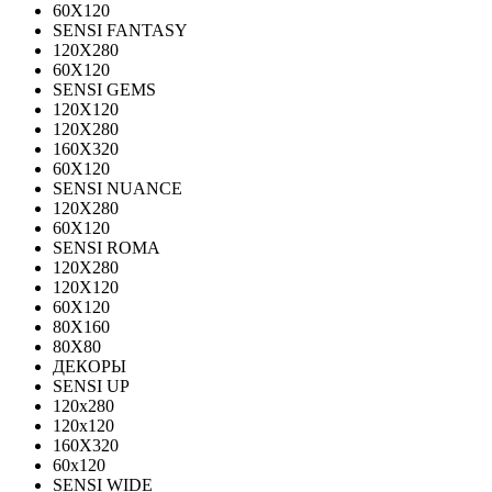
60X120
SENSI FANTASY
120Х280
60Х120
SENSI GEMS
120Х120
120Х280
160X320
60X120
SENSI NUANCE
120X280
60X120
SENSI ROMA
120X280
120Х120
60X120
80X160
80X80
ДЕКОРЫ
SENSI UP
120x280
120х120
160X320
60х120
SENSI WIDE