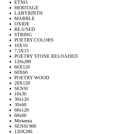
ETNO
HERITAGE
LABYRINTH
MARBLE
OXIDE
RE-USED
STRING
POETRY COLORS
10Х10
7,5Х15
POETRY STONE RELOADED
120x280
60Х120
60Х60
POETRY WOOD
20Х120
SENSI
10x30
30x120
30x60
60x120
60x60
Мозаика
SENSI 900
120Х280