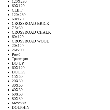
120X280
60X120
CLIFF
120x280
60x120
CROSSROAD BRICK
7.5х30
CROSSROAD CHALK
60х120
CROSSROAD WOOD
20х120
26х200
Ромб
Трапеция
DO UP
60X120
DOCKS
15X60
20X80
30X60
40X80
60X60
80X80
Мозаика
DOLPHIN