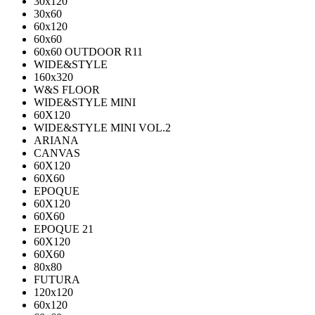
30х120
30х60
60х120
60х60
60х60 OUTDOOR R11
WIDE&STYLE
160x320
W&S FLOOR
WIDE&STYLE MINI
60X120
WIDE&STYLE MINI VOL.2
ARIANA
CANVAS
60Х120
60Х60
EPOQUE
60X120
60X60
EPOQUE 21
60X120
60X60
80х80
FUTURA
120х120
60х120