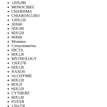
120Х280
MONOCIBEC
CHARISMA
CHIAROSCURO
120X120
30X60
50X100
60X120
60X60
Мозаика
Спецэлементы
DICTA
60X120
MYTHOLOGY
120X278
60X120
NAXOS
ALCHYMIE
60Х120
BOLD
60X120
CYTHERE
60X120
FOYER
120х278