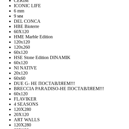
CERIM
ICONIC LIFE
6 mm
9 мм
DEL CONCA
HBE Bioterre
60Х120
HME Marble Edition
120x120
120x260
60x120
HSE Stone Edition DINAMIK
60x120
NI NATIVE
20х120
60х60
DUE G- НЕ ПОСТАВЛЯЕМ!!!
BRECCIA PARADISO-НЕ ПОСТАВЛЯЕМ!!!
60х120
FLAVIKER
4 SEASONS
120Х280
20X120
ART WALLS
120Х280