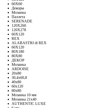
60X60
Декоры
Мозаика
Паллета
SERENADE
120X260
120Х278
60X120
REX
ALABASTRI di REX
60X120
80X180
80X80
ДЕКОР
Мозаика
ARDOISE
20х80
30,4х60,8
40х80
60х120
80х80
Мозаика 10 мм
Мозаика 21х40
AUTHENTIC LUXE
6 мм