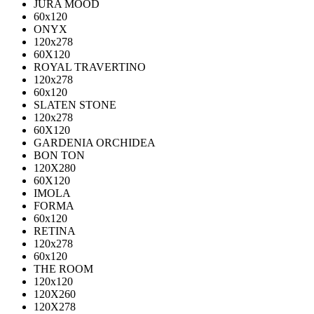
JURA MOOD
60х120
ONYX
120х278
60X120
ROYAL TRAVERTINO
120х278
60х120
SLATEN STONE
120х278
60X120
GARDENIA ORCHIDEA
BON TON
120X280
60X120
IMOLA
FORMA
60x120
RETINA
120x278
60x120
THE ROOM
120x120
120X260
120X278