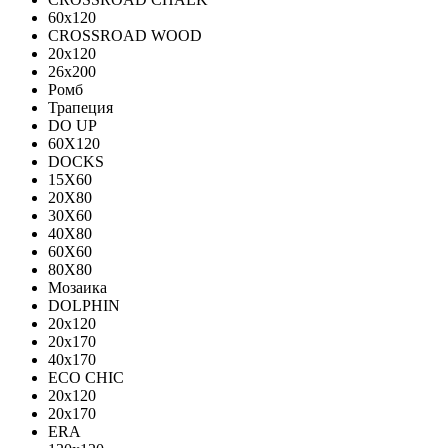
60х120
CROSSROAD WOOD
20х120
26х200
Ромб
Трапеция
DO UP
60X120
DOCKS
15X60
20X80
30X60
40X80
60X60
80X80
Мозаика
DOLPHIN
20x120
20x170
40x170
ECO CHIC
20х120
20х170
ERA