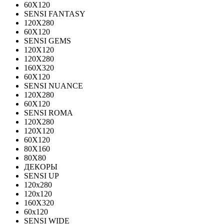
60X120
SENSI FANTASY
120Х280
60Х120
SENSI GEMS
120Х120
120Х280
160X320
60X120
SENSI NUANCE
120X280
60X120
SENSI ROMA
120X280
120Х120
60X120
80X160
80X80
ДЕКОРЫ
SENSI UP
120x280
120х120
160X320
60х120
SENSI WIDE