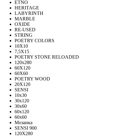
ETNO
HERITAGE
LABYRINTH
MARBLE
OXIDE
RE-USED
STRING
POETRY COLORS
10Х10
7,5Х15
POETRY STONE RELOADED
120x280
60Х120
60Х60
POETRY WOOD
20Х120
SENSI
10x30
30x120
30x60
60x120
60x60
Мозаика
SENSI 900
120Х280