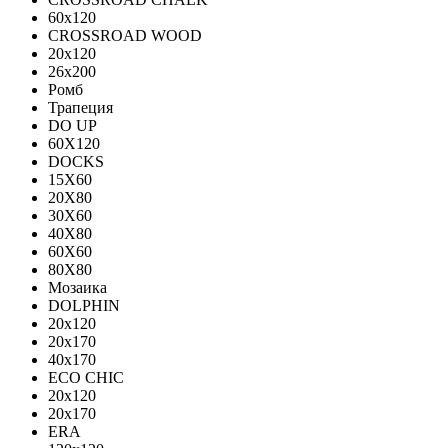
60х120
CROSSROAD WOOD
20х120
26х200
Ромб
Трапеция
DO UP
60X120
DOCKS
15X60
20X80
30X60
40X80
60X60
80X80
Мозаика
DOLPHIN
20x120
20x170
40x170
ECO CHIC
20х120
20х170
ERA