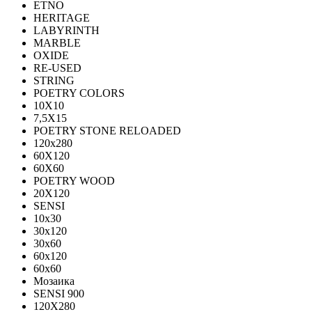
ETNO
HERITAGE
LABYRINTH
MARBLE
OXIDE
RE-USED
STRING
POETRY COLORS
10Х10
7,5Х15
POETRY STONE RELOADED
120x280
60Х120
60Х60
POETRY WOOD
20Х120
SENSI
10x30
30x120
30x60
60x120
60x60
Мозаика
SENSI 900
120Х280