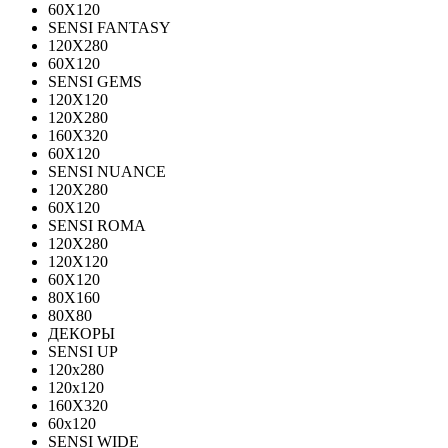
60X120
SENSI FANTASY
120Х280
60Х120
SENSI GEMS
120Х120
120Х280
160X320
60X120
SENSI NUANCE
120X280
60X120
SENSI ROMA
120X280
120Х120
60X120
80X160
80X80
ДЕКОРЫ
SENSI UP
120x280
120х120
160X320
60х120
SENSI WIDE