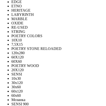
EDGE
ETNO
HERITAGE
LABYRINTH
MARBLE
OXIDE
RE-USED
STRING
POETRY COLORS
10Х10
7,5Х15
POETRY STONE RELOADED
120x280
60Х120
60Х60
POETRY WOOD
20Х120
SENSI
10x30
30x120
30x60
60x120
60x60
Мозаика
SENSI 900