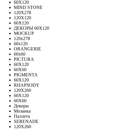
60Х120
MIND STONE
120X278
120Х120
60Х120
ДЕКОРЫ 60Х120
MOCKUP
120х278
60х120
ORANGERIE
60х60
PICTURA
60X120
60X60
PIGMENTA
60X120
RHAPSODY
120X260
60X120
60X60
Декоры
Мозаика
Паллета
SERENADE
120X260