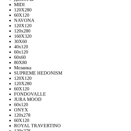
MIDI
120Х280
60Х120
NAVONA
120X120
120x280
160X320
30X60
40x120
60x120
60x60
80X80
Мозаика
SUPREME HEDONISM
120X120
120X280
60X120
FONDOVALLE
JURA MOOD
60х120
ONYX
120х278
60X120
ROYAL TRAVERTINO
120х278