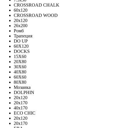
CROSSROAD CHALK
60х120
CROSSROAD WOOD
20х120
26х200
Ромб
Трапеция
DO UP
60X120
DOCKS
15X60
20X80
30X60
40X80
60X60
80X80
Мозаика
DOLPHIN
20x120
20x170
40x170
ECO CHIC
20х120
20х170