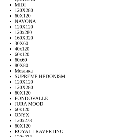
MIDI
120Х280
60Х120
NAVONA
120X120
120x280
160X320
30X60
40x120
60x120
60x60
80X80
Мозаика
SUPREME HEDONISM
120X120
120X280
60X120
FONDOVALLE
JURA MOOD
60х120
ONYX
120х278
60X120
ROYAL TRAVERTINO
120х278