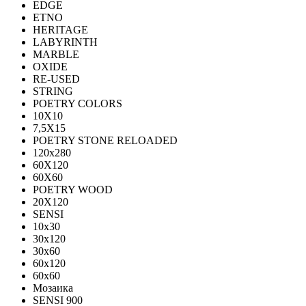
EDGE
ETNO
HERITAGE
LABYRINTH
MARBLE
OXIDE
RE-USED
STRING
POETRY COLORS
10Х10
7,5Х15
POETRY STONE RELOADED
120x280
60Х120
60Х60
POETRY WOOD
20Х120
SENSI
10x30
30x120
30x60
60x120
60x60
Мозаика
SENSI 900