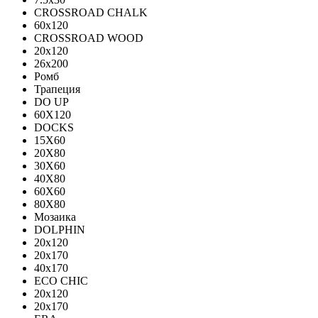
CROSSROAD CHALK
60х120
CROSSROAD WOOD
20х120
26х200
Ромб
Трапеция
DO UP
60X120
DOCKS
15X60
20X80
30X60
40X80
60X60
80X80
Мозаика
DOLPHIN
20x120
20x170
40x170
ECO CHIC
20х120
20х170