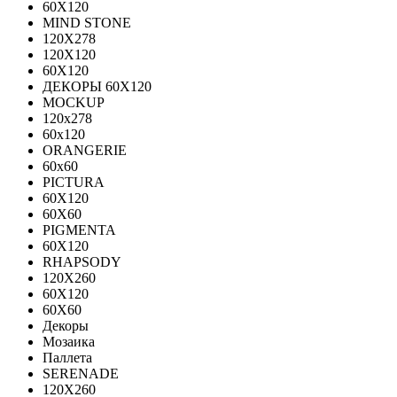
60Х120
MIND STONE
120X278
120Х120
60Х120
ДЕКОРЫ 60Х120
MOCKUP
120х278
60х120
ORANGERIE
60х60
PICTURA
60X120
60X60
PIGMENTA
60X120
RHAPSODY
120X260
60X120
60X60
Декоры
Мозаика
Паллета
SERENADE
120X260