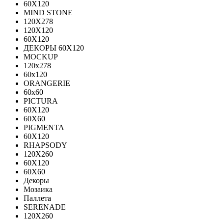
60Х120
MIND STONE
120X278
120Х120
60Х120
ДЕКОРЫ 60Х120
MOCKUP
120х278
60х120
ORANGERIE
60х60
PICTURA
60X120
60X60
PIGMENTA
60X120
RHAPSODY
120X260
60X120
60X60
Декоры
Мозаика
Паллета
SERENADE
120X260