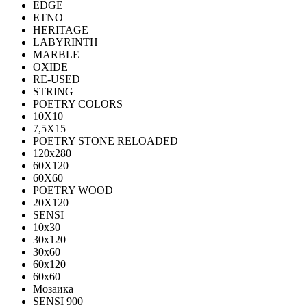
EDGE
ETNO
HERITAGE
LABYRINTH
MARBLE
OXIDE
RE-USED
STRING
POETRY COLORS
10Х10
7,5Х15
POETRY STONE RELOADED
120x280
60Х120
60Х60
POETRY WOOD
20Х120
SENSI
10x30
30x120
30x60
60x120
60x60
Мозаика
SENSI 900