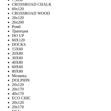
CROSSROAD CHALK
60х120
CROSSROAD WOOD
20х120
26х200
Ромб
Трапеция
DO UP
60X120
DOCKS
15X60
20X80
30X60
40X80
60X60
80X80
Мозаика
DOLPHIN
20x120
20x170
40x170
ECO CHIC
20х120
20х170