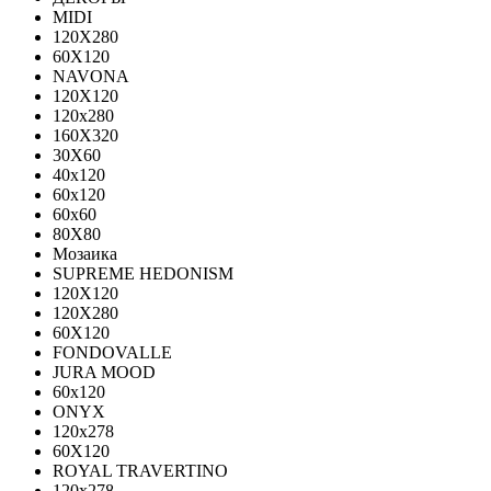
MIDI
120Х280
60Х120
NAVONA
120X120
120x280
160X320
30X60
40x120
60x120
60x60
80X80
Мозаика
SUPREME HEDONISM
120X120
120X280
60X120
FONDOVALLE
JURA MOOD
60х120
ONYX
120х278
60X120
ROYAL TRAVERTINO
120х278