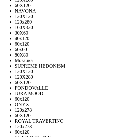
60Х120
NAVONA
120X120
120x280
160X320
30X60
40x120
60x120
60x60
80X80
Мозаика
SUPREME HEDONISM
120X120
120X280
60X120
FONDOVALLE
JURA MOOD
60х120
ONYX
120х278
60X120
ROYAL TRAVERTINO
120х278
60х120