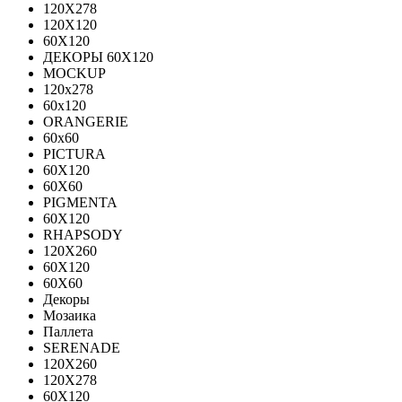
120X278
120Х120
60Х120
ДЕКОРЫ 60Х120
MOCKUP
120х278
60х120
ORANGERIE
60х60
PICTURA
60X120
60X60
PIGMENTA
60X120
RHAPSODY
120X260
60X120
60X60
Декоры
Мозаика
Паллета
SERENADE
120X260
120Х278
60X120