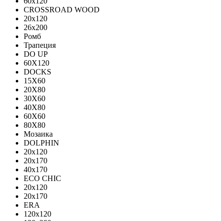
60х120
CROSSROAD WOOD
20х120
26х200
Ромб
Трапеция
DO UP
60X120
DOCKS
15X60
20X80
30X60
40X80
60X60
80X80
Мозаика
DOLPHIN
20x120
20x170
40x170
ECO CHIC
20х120
20х170
ERA
120x120