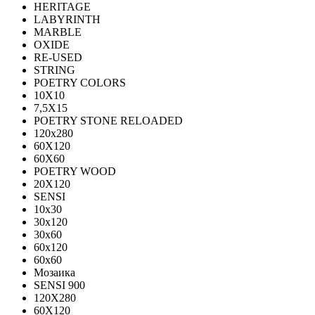
HERITAGE
LABYRINTH
MARBLE
OXIDE
RE-USED
STRING
POETRY COLORS
10Х10
7,5Х15
POETRY STONE RELOADED
120x280
60Х120
60Х60
POETRY WOOD
20Х120
SENSI
10x30
30x120
30x60
60x120
60x60
Мозаика
SENSI 900
120Х280
60X120