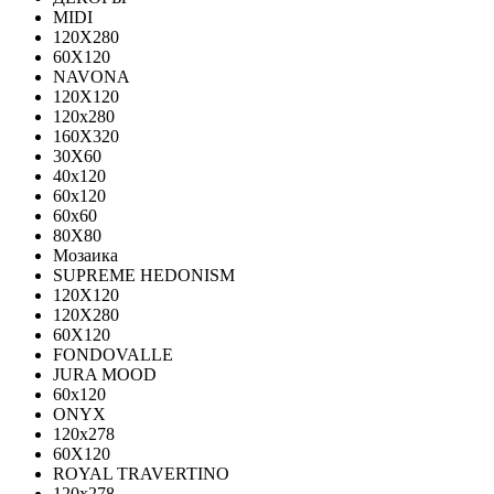
MIDI
120Х280
60Х120
NAVONA
120X120
120x280
160X320
30X60
40x120
60x120
60x60
80X80
Мозаика
SUPREME HEDONISM
120X120
120X280
60X120
FONDOVALLE
JURA MOOD
60х120
ONYX
120х278
60X120
ROYAL TRAVERTINO
120х278