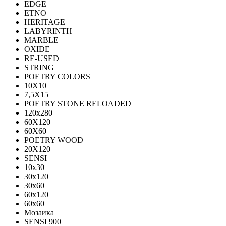
EDGE
ETNO
HERITAGE
LABYRINTH
MARBLE
OXIDE
RE-USED
STRING
POETRY COLORS
10Х10
7,5Х15
POETRY STONE RELOADED
120x280
60Х120
60Х60
POETRY WOOD
20Х120
SENSI
10x30
30x120
30x60
60x120
60x60
Мозаика
SENSI 900