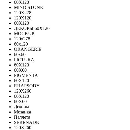
60Х120
MIND STONE
120X278
120Х120
60Х120
ДЕКОРЫ 60Х120
MOCKUP
120х278
60х120
ORANGERIE
60х60
PICTURA
60X120
60X60
PIGMENTA
60X120
RHAPSODY
120X260
60X120
60X60
Декоры
Мозаика
Паллета
SERENADE
120X260