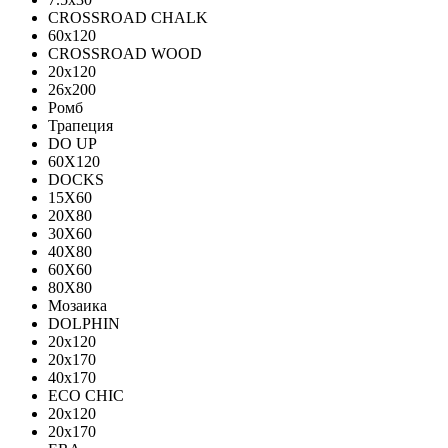
CROSSROAD CHALK
60х120
CROSSROAD WOOD
20х120
26х200
Ромб
Трапеция
DO UP
60X120
DOCKS
15X60
20X80
30X60
40X80
60X60
80X80
Мозаика
DOLPHIN
20x120
20x170
40x170
ECO CHIC
20х120
20х170