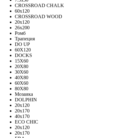
CROSSROAD CHALK
60х120
CROSSROAD WOOD
20х120
26х200
Ромб
Трапеция
DO UP
60X120
DOCKS
15X60
20X80
30X60
40X80
60X60
80X80
Мозаика
DOLPHIN
20x120
20x170
40x170
ECO CHIC
20х120
20х170