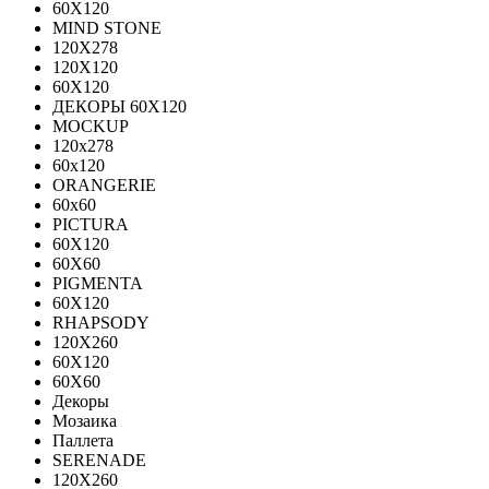
60Х120
MIND STONE
120X278
120Х120
60Х120
ДЕКОРЫ 60Х120
MOCKUP
120х278
60х120
ORANGERIE
60х60
PICTURA
60X120
60X60
PIGMENTA
60X120
RHAPSODY
120X260
60X120
60X60
Декоры
Мозаика
Паллета
SERENADE
120X260