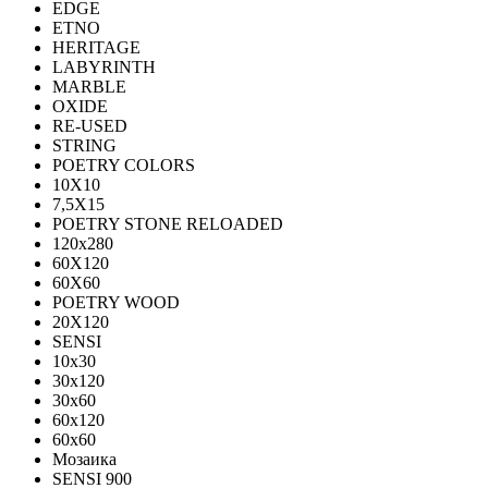
EDGE
ETNO
HERITAGE
LABYRINTH
MARBLE
OXIDE
RE-USED
STRING
POETRY COLORS
10Х10
7,5Х15
POETRY STONE RELOADED
120x280
60Х120
60Х60
POETRY WOOD
20Х120
SENSI
10x30
30x120
30x60
60x120
60x60
Мозаика
SENSI 900