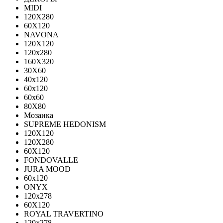
MIDI
120Х280
60Х120
NAVONA
120X120
120x280
160X320
30X60
40x120
60x120
60x60
80X80
Мозаика
SUPREME HEDONISM
120X120
120X280
60X120
FONDOVALLE
JURA MOOD
60х120
ONYX
120х278
60X120
ROYAL TRAVERTINO
120х278