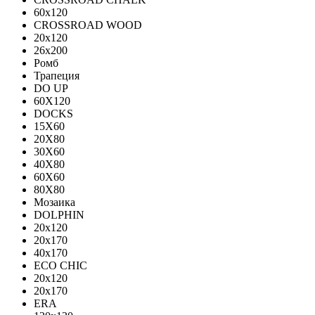
60х120
CROSSROAD WOOD
20х120
26х200
Ромб
Трапеция
DO UP
60X120
DOCKS
15X60
20X80
30X60
40X80
60X60
80X80
Мозаика
DOLPHIN
20x120
20x170
40x170
ECO CHIC
20х120
20х170
ERA