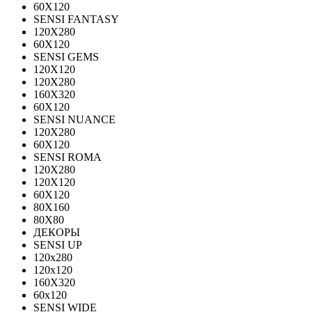
60X120
SENSI FANTASY
120Х280
60Х120
SENSI GEMS
120Х120
120Х280
160X320
60X120
SENSI NUANCE
120X280
60X120
SENSI ROMA
120X280
120Х120
60X120
80X160
80X80
ДЕКОРЫ
SENSI UP
120x280
120х120
160X320
60х120
SENSI WIDE