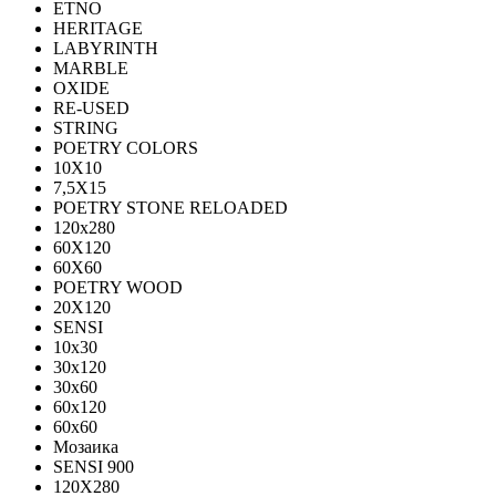
ETNO
HERITAGE
LABYRINTH
MARBLE
OXIDE
RE-USED
STRING
POETRY COLORS
10Х10
7,5Х15
POETRY STONE RELOADED
120x280
60Х120
60Х60
POETRY WOOD
20Х120
SENSI
10x30
30x120
30x60
60x120
60x60
Мозаика
SENSI 900
120Х280