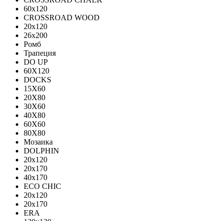
60х120
CROSSROAD WOOD
20х120
26х200
Ромб
Трапеция
DO UP
60X120
DOCKS
15X60
20X80
30X60
40X80
60X60
80X80
Мозаика
DOLPHIN
20x120
20x170
40x170
ECO CHIC
20х120
20х170
ERA