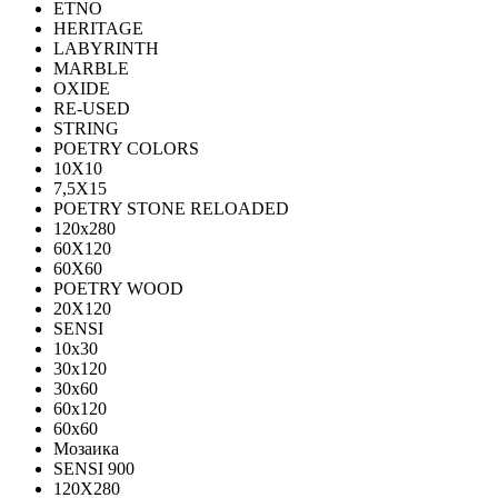
ETNO
HERITAGE
LABYRINTH
MARBLE
OXIDE
RE-USED
STRING
POETRY COLORS
10Х10
7,5Х15
POETRY STONE RELOADED
120x280
60Х120
60Х60
POETRY WOOD
20Х120
SENSI
10x30
30x120
30x60
60x120
60x60
Мозаика
SENSI 900
120Х280