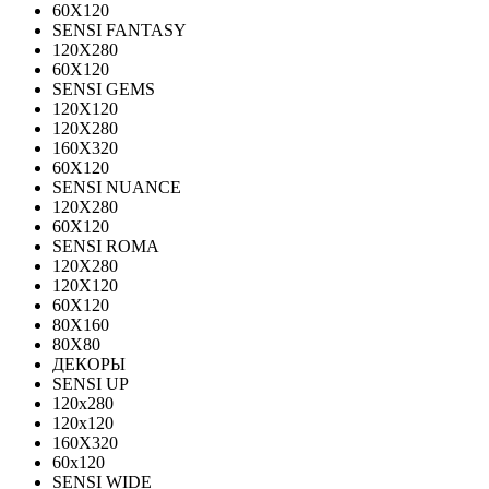
60X120
SENSI FANTASY
120Х280
60Х120
SENSI GEMS
120Х120
120Х280
160X320
60X120
SENSI NUANCE
120X280
60X120
SENSI ROMA
120X280
120Х120
60X120
80X160
80X80
ДЕКОРЫ
SENSI UP
120x280
120х120
160X320
60х120
SENSI WIDE