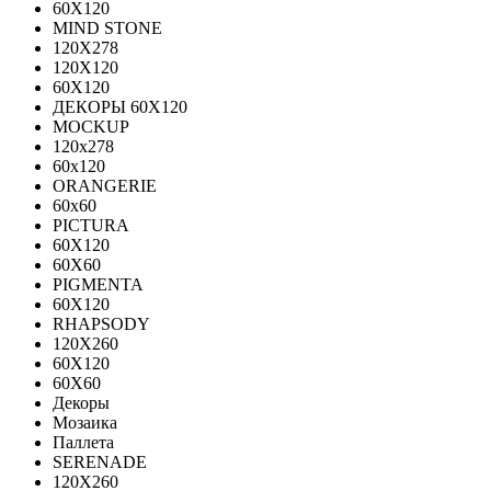
60Х120
MIND STONE
120X278
120Х120
60Х120
ДЕКОРЫ 60Х120
MOCKUP
120х278
60х120
ORANGERIE
60х60
PICTURA
60X120
60X60
PIGMENTA
60X120
RHAPSODY
120X260
60X120
60X60
Декоры
Мозаика
Паллета
SERENADE
120X260