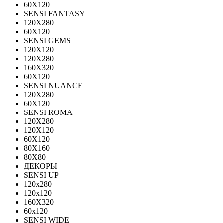
60X120
SENSI FANTASY
120Х280
60Х120
SENSI GEMS
120Х120
120Х280
160X320
60X120
SENSI NUANCE
120X280
60X120
SENSI ROMA
120X280
120Х120
60X120
80X160
80X80
ДЕКОРЫ
SENSI UP
120x280
120х120
160X320
60х120
SENSI WIDE