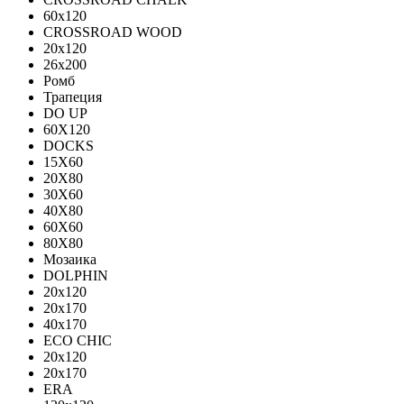
60х120
CROSSROAD WOOD
20х120
26х200
Ромб
Трапеция
DO UP
60X120
DOCKS
15X60
20X80
30X60
40X80
60X60
80X80
Мозаика
DOLPHIN
20x120
20x170
40x170
ECO CHIC
20х120
20х170
ERA