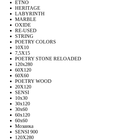
ETNO
HERITAGE
LABYRINTH
MARBLE
OXIDE
RE-USED
STRING
POETRY COLORS
10Х10
7,5Х15
POETRY STONE RELOADED
120x280
60Х120
60Х60
POETRY WOOD
20Х120
SENSI
10x30
30x120
30x60
60x120
60x60
Мозаика
SENSI 900
120Х280